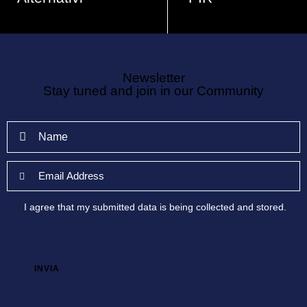
Yacht come Asset
Piani Individuali di
Strategico in un Veicolo
Risparmio: Massimizza
Finanziario Esclusivo
il Rendimento, Azzerare
la Tassazione
Newsletter
Stay tuned and join in our Community
Scopri di più
Scopri di più
I agree that my submitted data is being
collected and stored
.