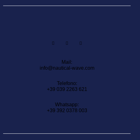
Mail:
info@nautical-wave.com
Telefono:
+39 039 2263 621
Whatsapp:
+39 392 0378 003