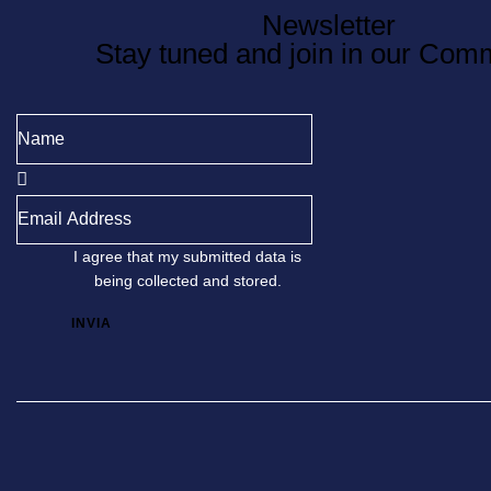
Newsletter
Stay tuned and join in our Com
I agree that my submitted data is
being
collected and stored
.